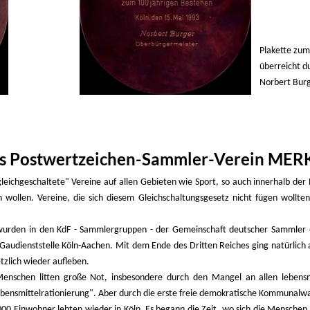
Plakette zum
überreicht d
Norbert Burg
s Postwertzeichen-Sammler-Verein MER
leichgeschaltete" Vereine auf allen Gebieten wie Sport, so auch innerhalb de
wollen. Vereine, die sich diesem Gleichschaltungsgesetz nicht fügen wollten
urden in den KdF - Sammlergruppen - der Gemeinschaft deutscher Sammler e.
 Gaudienststelle Köln-Aachen. Mit dem Ende des Dritten Reiches ging natürlich 
zlich wieder aufleben.
enschen litten große Not, insbesondere durch den Mangel an allen lebens
Lebensmittelrationierung". Aber durch die erste freie demokratische Kommunalwa
00 Einwohner lebten wieder in Köln. Es begann die Zeit, wo sich die Menschen i