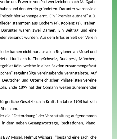
wecke des Erwerbs von Postwertzeichen nach Maßgabe
haben und den Verein gründeten. Darunter waren viele
 Freizeit hier kennengelernt. Ein "Premierleutnant" a.D.
lieder stammten aus Cochem (4), Koblenz (1), Traben-
1). Darunter waren zwei Damen. Ein Beitrag und eine
der versandt wurden. Aus dem Erlös erhielt der Verein
ieder kamen nicht nur aus allen Regionen an Mosel und
, Metz, Hunibach b. Thun/Schweiz, Budapest, München,
tgebiet Köln, welche in einer Sektion zusammengefasst
mpchen" regelmäßige Vereinsabende veranstaltete. Auf
Deutscher und Österreichischer Philatelisten-Vereine
us Köln. Ende 1899 hat der Obmann wegen zunehmender
ürgerliche Gesetzbuch in Kraft. Im Jahre 1908 hat sich
n Rhein um.
in der die "Festordnung" der Veranstaltung aufgenommen
r, in dem neben Gesangsvorträge, Recitationen, Piano-
es BSV Mosel, Helmut Wicharz, "bestand eine sachliche