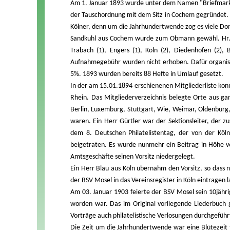
Am 1. Januar 1893 wurde unter dem Namen "Briefmar
der Tauschordnung mit dem Sitz in Cochem gegründet.
Kölner, denn um die Jahrhundertwende zog es viele Domst
Sandkuhl aus Cochem wurde zum Obmann gewähl. Hr. Sa
Trabach (1), Engers (1), Köln (2), Diedenhofen (2)
Aufnahmegebühr wurden nicht erhoben. Dafür organisie
5%. 1893 wurden bereits 88 Hefte in Umlauf gesetzt.
In der am 15.01.1894 erschienenen Mitgliederliste ko
Rhein. Das Mitgliederverzeichnis belegte Orte aus g
Berlin, Luxemburg, Stuttgart, Wie, Weimar, Oldenburg
waren. Ein Herr Gürtler war der Sektionsleiter, der
dem 8. Deutschen Philatelistentag, der von der Köln
beigetraten. Es wurde nunmehr ein Beitrag in Höhe 
Amtsgeschäfte seinen Vorsitz niedergelegt.
Ein Herr Blau aus Köln übernahm den Vorsitz, so dass 
der BSV Mosel in das Vereinsregister in Köln eintragen 
Am 03. Januar 1903 feierte der BSV Mosel sein 10jähri
worden war. Das im Original vorliegende Liederbuch g
Vorträge auch philatelistische Verlosungen durchgefüh
Die Zeit um die Jahrhundertwende war eine Blütezeit 