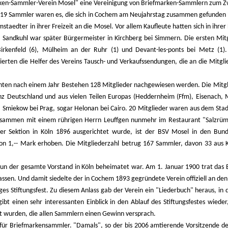
ken-Sammler-Verein Mosel" eine Vereinigung von Briefmarken-Sammlern zum Z
 19 Sammler waren es, die sich in Cochem am Neujahrstag zusammen gefunden 
aedter in ihrer Freizeit an die Mosel. Vor allem Kaufleute hatten sich in ihrer
ndkuhl war später Bürgermeister in Kirchberg bei Simmern. Die ersten Mitg
, Birkenfeld (6), Mülheim an der Ruhr (1) und Devant-les-ponts bei Metz (
rten die Helfer des Vereins Tausch- und Verkaufssendungen, die an die Mitglie
nnten nach einem Jahr Bestehen 128 Mitglieder nachgewiesen werden. Die Mitgl
anz Deutschland und aus vielen Teilen Europas (Heddernheim (Ffm), Eisenach
, Smiekow bei Prag, sogar Helonan bei Cairo. 20 Mitglieder waren aus dem Stad
 zusammen mit einem rührigen Herrn Leuffgen nunmehr im Restaurant "Salzrü
er Sektion in Köln 1896 ausgerichtet wurde, ist der BSV Mosel in den Bund 
von 1,-- Mark erhoben. Die Mitgliederzahl betrug 167 Sammler, davon 33 a
nun der gesamte Vorstand in Köln beheimatet war. Am 1. Januar 1900 trat das B
lassen. Und damit siedelte der in Cochem 1893 gegründete Verein offiziell an de
ges Stiftungsfest. Zu diesem Anlass gab der Verein ein "Liederbuch" heraus, 
ibt einen sehr interessanten Einblick in den Ablauf des Stiftungsfestes wiede
rt wurden, die allen Sammlern einen Gewinn versprach.
für Briefmarkensammler. "Damals", so der bis 2006 amtierende Vorsitzende d