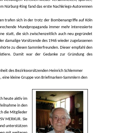
 dem Nürburg-Ring fand das erste Nachkriegs-Autorennen
n trafen sich in der trotz der Bombenangriffe auf Köln
ntsprechende Mundpropaganda immer mehr interessierte
e statt, die sich zwischenzeitlich auch neu gegründet
der damalige Vorsitzende des 1946 wieder zugelassenen
gehörte zu diesen Sammlerfreunden. Dieser empfahl den
existiere. Damit war der Gedanke zur Gründung des
heit des Bezirksvorsitzenden Heinrich Schlemmer
sse, eine kleine Gruppe von Briefmarken-Sammlern den
ch heute aktiv im
 Teilnahme in den
h die Mitglieder
 PSV MERKUR. Sie
 und unterstützen
ben mit weiteren