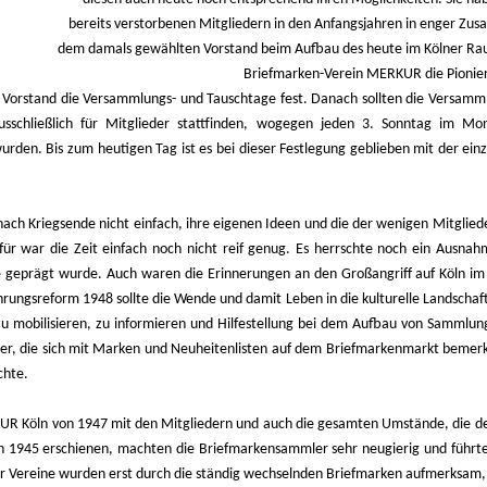
bereits verstorbenen Mitgliedern in den Anfangsjahren in enger Zu
dem damals gewählten Vorstand beim Aufbau des heute im Kölner R
Briefmarken-Verein MERKUR die Pioniera
Vorstand die Versammlungs- und Tauschtage fest. Danach sollten die Versam
schließlich für Mitglieder stattfinden, wogegen jeden 3. Sonntag im Mona
den. Bis zum heutigen Tag ist es bei dieser Festlegung geblieben mit der ei
ch Kriegsende nicht einfach, ihre eigenen Ideen und die der wenigen Mitgliede
ür war die Zeit einfach noch nicht reif genug. Es herrschte noch ein Ausnah
 geprägt wurde. Auch waren die Erinnerungen an den Großangriff auf Köln im M
ährungsreform 1948 sollte die Wende und damit Leben in die kulturelle Landschaft
 zu mobilisieren, zu informieren und Hilfestellung bei dem Aufbau von Sammlung
ler, die sich mit Marken und Neuheitenlisten auf dem Briefmarkenmarkt bemerkb
chte.
R Köln von 1947 mit den Mitgliedern und auch die gesamten Umstände, die der 
ch 1945 erschienen, machten die Briefmarkensammler sehr neugierig und füh
 Vereine wurden erst durch die ständig wechselnden Briefmarken aufmerksam, s