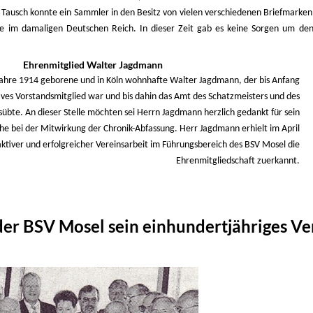
Tausch konnte ein Sammler in den Besitz von vielen verschiedenen Briefmarke
ne im damaligen Deutschen Reich. In dieser Zeit gab es keine Sorgen um den
Ehrenmitglied Walter Jagdmann
m Jahre 1914 geborene und in Köln wohnhafte Walter Jagdmann, der bis Anfang
ives Vorstandsmitglied war und bis dahin das Amt des Schatzmeisters und des
bte. An dieser Stelle möchten sei Herrn Jagdmann herzlich gedankt für sein
 bei der Mitwirkung der Chronik-Abfassung. Herr Jagdmann erhielt im April
ktiver und erfolgreicher Vereinsarbeit im Führungsbereich des BSV Mosel die
Ehrenmitgliedschaft zuerkannt.
der BSV Mosel sein einhundertjähriges V