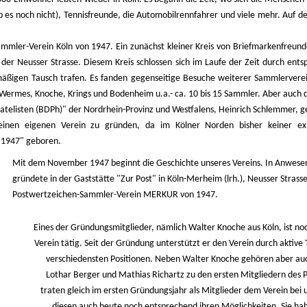
b es noch nicht), Tennisfreunde, die Automobilrennfahrer und viele mehr. Auf
mler-Verein Köln von 1947. Ein zunächst kleiner Kreis von Briefmarkenfreunde
 der Neusser Strasse. Diesem Kreis schlossen sich im Laufe der Zeit durch e
ßigen Tausch trafen. Es fanden gegenseitige Besuche weiterer Sammlerverein
 Wermes, Knoche, Krings und Bodenheim u.a.- ca. 10 bis 15 Sammler. Aber auch 
atelisten (BDPh)" der Nordrhein-Provinz und Westfalens, Heinrich Schlemmer, 
, einen eigenen Verein zu gründen, da im Kölner Norden bisher keiner 
 1947" geboren.
Mit dem November 1947 beginnt die Geschichte unseres Vereins. In Anwesen
gründete in der Gaststätte "Zur Post" in Köln-Merheim (lrh.), Neusser Stra
Postwertzeichen-Sammler-Verein MERKUR von 1947.
Eines der Gründungsmitglieder, nämlich Walter Knoche aus Köln, ist no
Verein tätig. Seit der Gründung unterstützt er den Verein durch aktive
verschiedensten Positionen. Neben Walter Knoche gehören aber auc
Lothar Berger und Mathias Richartz zu den ersten Mitgliedern des
traten gleich im ersten Gründungsjahr als Mitglieder dem Verein bei
diesen auch heute noch entsprechend ihren Möglichkeiten. Sie ha