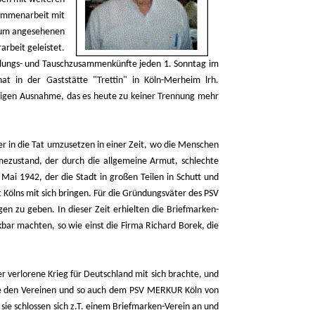
sammenarbeit mit
aum angesehenen
rbeit geleistet.
mlungs- und Tauschzusammenkünfte jeden 1. Sonntag im
t in der Gaststätte "Trettin" in Köln-Merheim lrh.
nzigen Ausnahme, das es heute zu keiner Trennung mehr
r in die Tat umzusetzen in einer Zeit, wo die Menschen
mezustand, der durch die allgemeine Armut, schlechte
ai 1942, der die Stadt in großen Teilen in Schutt und
 Kölns mit sich bringen. Für die Gründungsväter des PSV
en zu geben. In dieser Zeit erhielten die Briefmarken-
ar machten, so wie einst die Firma Richard Borek, die
verlorene Krieg für Deutschland mit sich brachte, und
rte den Vereinen und so auch dem PSV MERKUR Köln von
ie schlossen sich z.T. einem Briefmarken-Verein an und