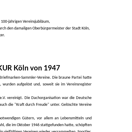
 100-jährigen Vereinsjubiläum,
urch den damaligen Oberbürgermeister der Stadt Köln,
er.
KUR Köln von 1947
r Briefmarken-Sammler-Vereine. Die braune Partei hatte
, wurden aufgelöst und, soweit sie im Vereinsregister
V. vereinigt. Die Dachorganisation war die Deutsche
auch die "Kraft durch Freude" unter. Gelöschte Vereine
notwendigen Gütern, vor allem an Lebensmitteln und
hl, die im Oktober 1946 stattgefunden hatte, schöpften
n vielfältigen Vereinen wieder versammelten, Sportler,