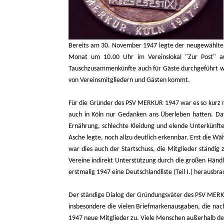
Bereits am 30. November 1947 legte der neugewählte 
Monat um 10.00 Uhr im Vereinslokal "Zur Post" aus
Tauschzusammenkünfte auch für Gäste durchgeführt wur
von Vereinsmitgliedern und Gästen kommt.
Für die Gründer des PSV MERKUR 1947 war es so kurz na
auch in Köln nur Gedanken ans Überleben hatten. Daf
Ernährung, schlechte Kleidung und elende Unterkünfte
Asche legte, noch allzu deutlich erkennbar. Erst die W
war dies auch der Startschuss, die Mitglieder ständig
Vereine indirekt Unterstützung durch die großen Händ
erstmalig 1947 eine Deutschlandliste (Teil I.) herausbra
Der ständige Dialog der Gründungsväter des PSV MERKU
insbesondere die vielen Briefmarkenausgaben, die na
1947 neue Mitglieder zu. Viele Menschen außerhalb der