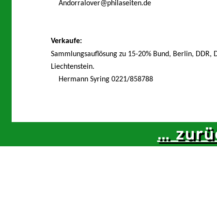
Andorralover@philaseiten.de
e
u
Verkaufe:
Sammlungsauflösung zu 15-20% Bund, Berlin, DDR, De
s
Liechtenstein.
a
Hermann Syring 0221/858788
m
… zurü