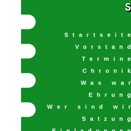
S
Startseit
Vorstan
Termin
Chroni
Was wa
Ehrun
Wer sind wi
Satzun
Einladunge