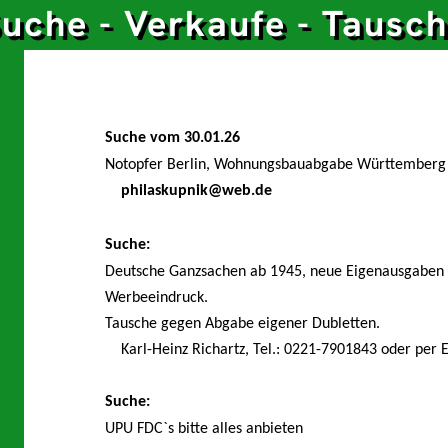
uche - Verkaufe - Tausc
e
Suche vom 30.01.26
d
Notopfer Berlin, Wohnungsbauabgabe Württemberg
philaskupnik@web.de
e
k
Suche:
Deutsche Ganzsachen ab 1945, neue Eigenausgaben d
r
Werbeeindruck.
g
Tausche gegen Abgabe eigener Dubletten.
Karl-Heinz Richartz, Tel.: 0221-7901843 oder per E
r
Suche:
g
UPU FDC`s bitte alles anbieten
n