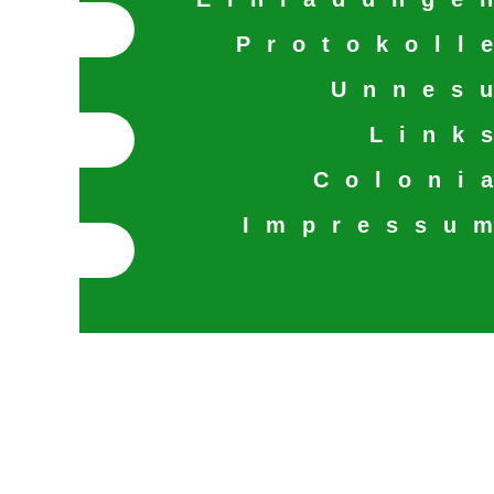
Protokoll
Unnes
Link
Coloni
Impressu